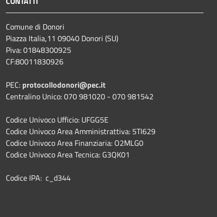
CONTATTI
Comune di Donori
Piazza Italia,11 09040 Donori (SU)
Piva: 01848300925
CF:80011830926
PEC:
protocollodonori@pec.it
Centralino Unico: 070 981020 - 070 981542
Codice Univoco Ufficio: UFGG5E
Codice Univoco Area Amministrattiva: 5TI629
Codice Univoco Area Finanziaria: O2MLG0
Codice Univoco Area Tecnica: G3QK01
Codice IPA: c_d344