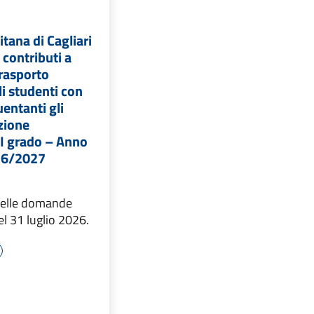
itana di Cagliari
contributi a
trasporto
li studenti con
uentanti gli
uzione
II grado – Anno
26/2027
delle domande
el 31 luglio 2026.