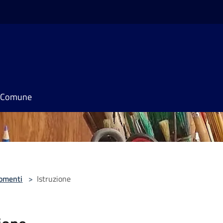
il Comune
omenti
>
Istruzione