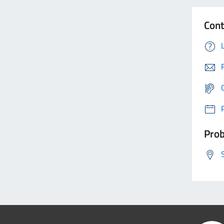
Cont
Prob