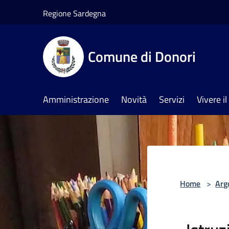
Salta al contenuto principale
Regione Sardegna
Comune di Donori
Amministrazione
Novità
Servizi
Vivere 
Home
>
Arg