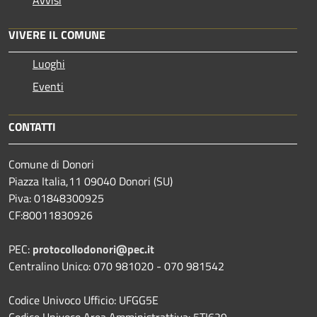
VIVERE IL COMUNE
Luoghi
Eventi
CONTATTI
Comune di Donori
Piazza Italia,11 09040 Donori (SU)
Piva: 01848300925
CF:80011830926
PEC:
protocollodonori@pec.it
Centralino Unico: 070 981020 - 070 981542
Codice Univoco Ufficio: UFGG5E
Codice Univoco Area Amministrattiva: 5TI629