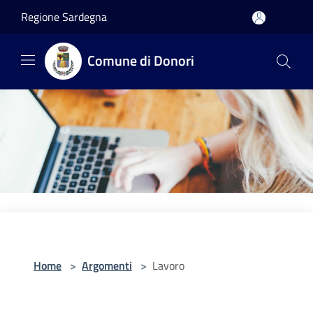
Salta al contenuto principale
Regione Sardegna
Comune di Donori
Home
>
Argomenti
>
Lavoro