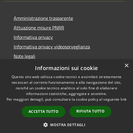
Amministrazione trasparente
Attuazione misure PNRR
Informativa privacy
Informativa privacy videosorveglianza
Note legali
×
Dichiarazione di accessibilità
Informazioni sui cookie
Questo sito web utilizza cookie tecnici e assimilati strettamente
necessari al corretto funzionamento e alla navigazione del sito,
nonché un cookie tecnico analitico al solo fine di elaborare
informazioni statistiche, aggregate e anonime.
RSS
Copyright © 2026 • Comune di
Per maggiori dettagli, può consultare la cookie policy al seguente
link
Accessibilità
Donori • Powered by
Privacy
Municipium
Accesso
•
RIFIUTA TUTTO
ACCETTA TUTTO
Cookie
redazione
Mappa del sito
MOSTRA DETTAGLI