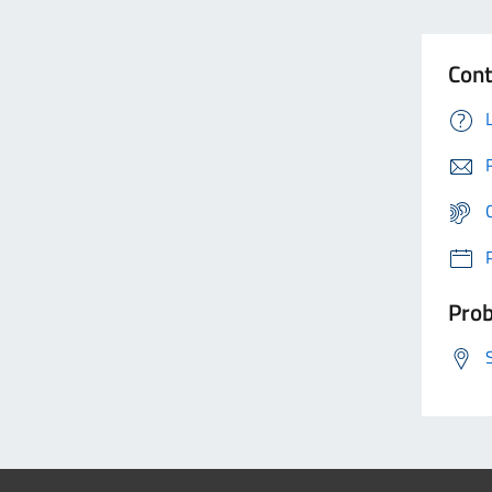
Cont
Prob