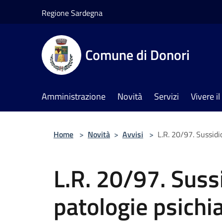
Salta al contenuto principale
Regione Sardegna
Comune di Donori
Amministrazione
Novità
Servizi
Vivere 
Home
>
Novità
>
Avvisi
>
L.R. 20/97. Sussidi
L.R. 20/97. Suss
patologie psichi