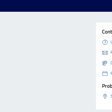
Cont
Prob