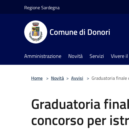
Salta al contenuto principale
Regione Sardegna
Comune di Donori
Amministrazione
Novità
Servizi
Vivere 
Home
>
Novità
>
Avvisi
>
Graduatoria finale 
Graduatoria final
concorso per istr