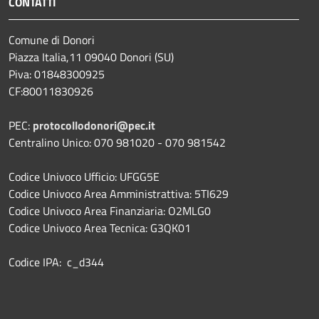
CONTATTI
Comune di Donori
Piazza Italia,11 09040 Donori (SU)
Piva: 01848300925
CF:80011830926
PEC:
protocollodonori@pec.it
Centralino Unico: 070 981020 - 070 981542
Codice Univoco Ufficio: UFGG5E
Codice Univoco Area Amministrattiva: 5TI629
Codice Univoco Area Finanziaria: O2MLG0
Codice Univoco Area Tecnica: G3QK01
Codice IPA: c_d344