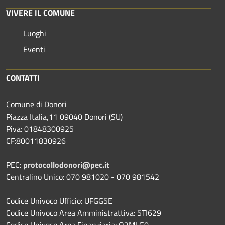
VIVERE IL COMUNE
Luoghi
Eventi
CONTATTI
Comune di Donori
Piazza Italia,11 09040 Donori (SU)
Piva: 01848300925
CF:80011830926
PEC:
protocollodonori@pec.it
Centralino Unico: 070 981020 - 070 981542
Codice Univoco Ufficio: UFGG5E
Codice Univoco Area Amministrattiva: 5TI629
Codice Univoco Area Finanziaria: O2MLG0