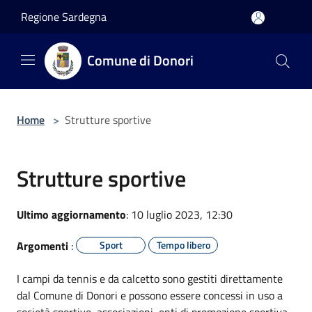
Salta al contenuto principale
Regione Sardegna
Comune di Donori
Home
>
Strutture sportive
Strutture sportive
Ultimo aggiornamento
: 10 luglio 2023, 12:30
Argomenti
:
Sport
Tempo libero
I campi da tennis e da calcetto sono gestiti direttamente
dal Comune di Donori e possono essere concessi in uso a
società sportive, associazioni, enti di promozione sportiva