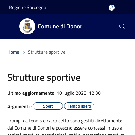
Salta al contenuto principale
Regione Sardegna
Comune di Donori
Home
>
Strutture sportive
Strutture sportive
Ultimo aggiornamento
: 10 luglio 2023, 12:30
Argomenti
:
Sport
Tempo libero
I campi da tennis e da calcetto sono gestiti direttamente
dal Comune di Donori e possono essere concessi in uso a
società sportive, associazioni, enti di promozione sportiva