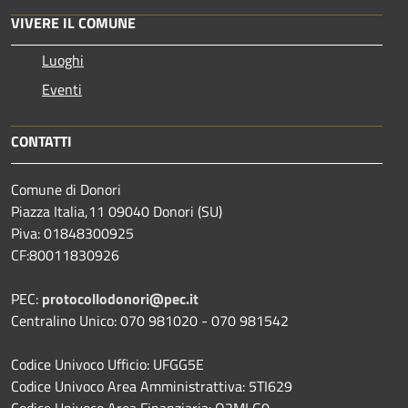
VIVERE IL COMUNE
Luoghi
Eventi
CONTATTI
Comune di Donori
Piazza Italia,11 09040 Donori (SU)
Piva: 01848300925
CF:80011830926
PEC:
protocollodonori@pec.it
Centralino Unico: 070 981020 - 070 981542
Codice Univoco Ufficio: UFGG5E
Codice Univoco Area Amministrattiva: 5TI629
Codice Univoco Area Finanziaria: O2MLG0