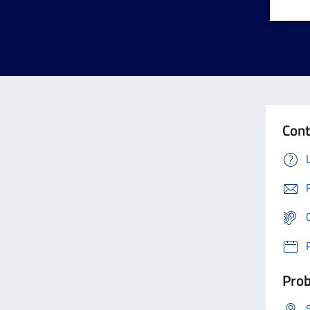
Cont
Prob