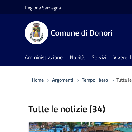
Salta al contenuto principale
Regione Sardegna
Comune di Donori
Amministrazione
Novità
Servizi
Vivere 
Home
>
Argomenti
>
Tempo libero
>
Tutte le
Tutte le notizie (34)