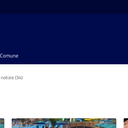
il Comune
 notizie (34)