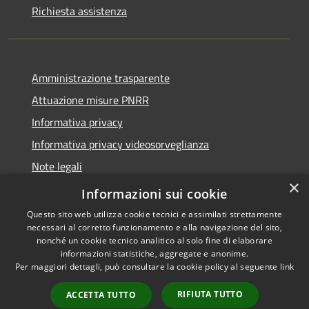
Richiesta assistenza
Amministrazione trasparente
Attuazione misure PNRR
Informativa privacy
Informativa privacy videosorveglianza
Note legali
×
Dichiarazione di accessibilità
Informazioni sui cookie
Questo sito web utilizza cookie tecnici e assimilati strettamente
necessari al corretto funzionamento e alla navigazione del sito,
nonché un cookie tecnico analitico al solo fine di elaborare
informazioni statistiche, aggregate e anonime.
RSS
Copyright © 2026 • Comune di
Per maggiori dettagli, può consultare la cookie policy al seguente
link
Accessibilità
Donori • Powered by
Privacy
Municipium
Accesso
•
RIFIUTA TUTTO
ACCETTA TUTTO
Cookie
redazione