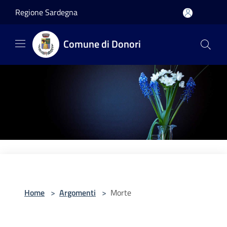
Salta al contenuto principale
Regione Sardegna
Comune di Donori
Home
>
Argomenti
>
Morte