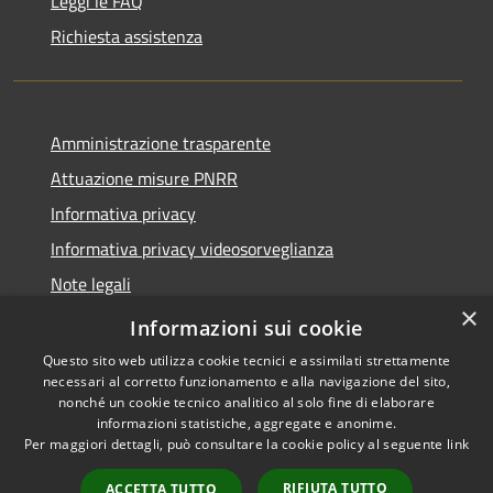
Leggi le FAQ
Richiesta assistenza
Amministrazione trasparente
Attuazione misure PNRR
Informativa privacy
Informativa privacy videosorveglianza
Note legali
×
Dichiarazione di accessibilità
Informazioni sui cookie
Questo sito web utilizza cookie tecnici e assimilati strettamente
necessari al corretto funzionamento e alla navigazione del sito,
nonché un cookie tecnico analitico al solo fine di elaborare
informazioni statistiche, aggregate e anonime.
RSS
Copyright © 2026 • Comune di
Per maggiori dettagli, può consultare la cookie policy al seguente
link
Accessibilità
Donori • Powered by
Privacy
Municipium
Accesso
•
RIFIUTA TUTTO
ACCETTA TUTTO