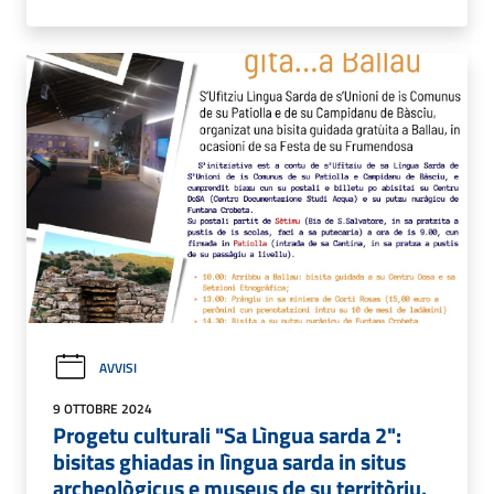
AVVISI
9 OTTOBRE 2024
Progetu culturali "Sa Lìngua sarda 2":
bisitas ghiadas in lìngua sarda in situs
archeològicus e museus de su territòriu.