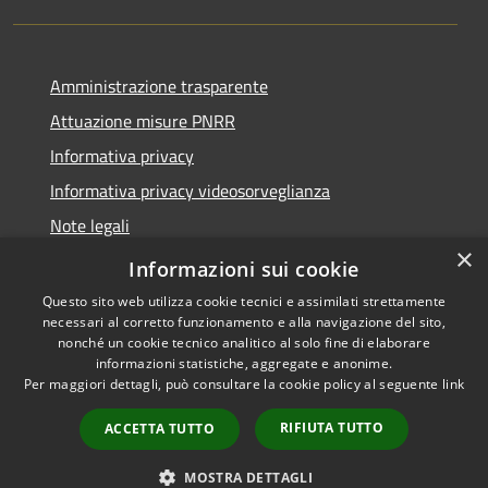
Amministrazione trasparente
Attuazione misure PNRR
Informativa privacy
Informativa privacy videosorveglianza
Note legali
×
Dichiarazione di accessibilità
Informazioni sui cookie
Questo sito web utilizza cookie tecnici e assimilati strettamente
necessari al corretto funzionamento e alla navigazione del sito,
nonché un cookie tecnico analitico al solo fine di elaborare
informazioni statistiche, aggregate e anonime.
RSS
Copyright © 2026 • Comune di
Per maggiori dettagli, può consultare la cookie policy al seguente
link
Accessibilità
Donori • Powered by
Privacy
Municipium
Accesso
•
RIFIUTA TUTTO
ACCETTA TUTTO
Cookie
redazione
Mappa del sito
MOSTRA DETTAGLI